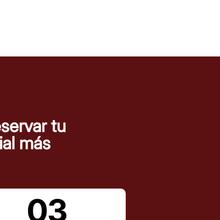
servar tu
rial más