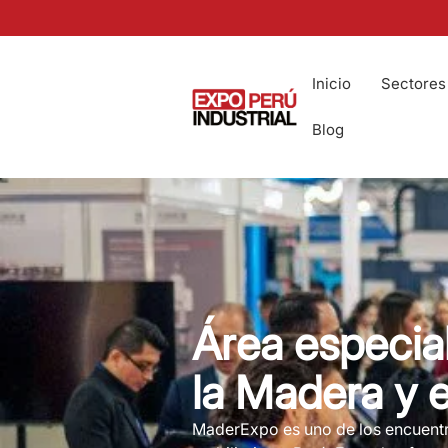
Inicio
Sectores
Blog
Área especial
la Madera y 
MaderExpo es uno de los encuentr