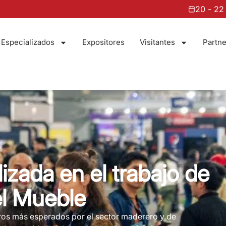
20 - 22 de agosto 2026
|
 Especializados
Expositores
Visitantes
Partne
izada en el trabajo de
el Mueble
os más esperados por el sector maderero y de