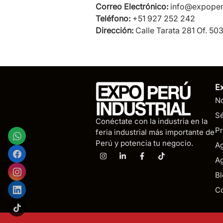
Correo Electrónico:
info@expoperu
Teléfono:
+51 927 252 242
Dirección:
Calle Tarata 281 Of. 503
E
N
Sé
Conéctate con la industria en la
Pr
feria industrial más importante de
Perú y potencia tu negocio.
Ag
Ag
Bl
C