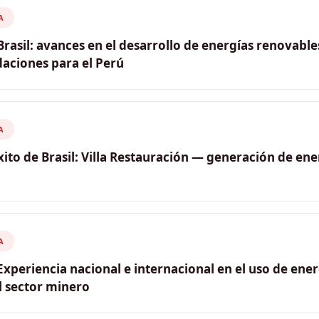
e de CAMBRAPER
A
Brasil: avances en el desarrollo de energías renovables
ciones para el Perú
: Percy Sánchez (CAMBRAPER). Ronaldo Koloszuk (Presiden
Presidente, ANER / APERENOVÁVEIS); Elbia Gannoum (Preside
A
xito de Brasil: Villa Restauración — generación de ene
a
de Acre (Brasil) / Empresa ENERGISA
A
 Experiencia nacional e internacional en el uso de ene
l sector minero