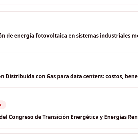
ón de energía fotovoltaica en sistemas industriales 
ero Pinchi
eniería Comercial · Autosolar
n Distribuida con Gas para data centers: costos, benef
nseca
l Sales Leader, LATAM · Jenbacher
A
del Congreso de Transición Energética y Energías Re
rres