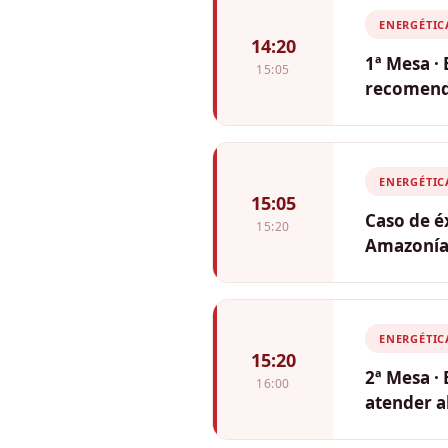
President
ENERGÉTIC
14:20
1ª Mesa · 
15:05
recomenda
Moderador
Miranda (
ENERGÉTIC
15:05
Caso de é
15:20
Amazoní
Gobierno 
ENERGÉTIC
15:20
2ª Mesa ·
16:00
atender a