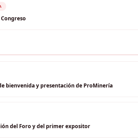
rdova (PROMPERÚ); César Butrón (Presidente, COES)
A
l Congreso
Baena Soares (Embajador de Brasil en el Perú); Miguel Torr
de bienvenida y presentación de ProMinería
ión del Foro y del primer expositor