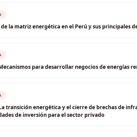
: Bruno Vega (TYTL). Francisco Ismodes (Director Corporati
de Energía y Minas); Pool Suárez (Gerente Comercial, Ferren
A
h Energy — Chile)
de la matriz energética en el Perú y sus principales d
noza Quiñones
stro de Energía del Perú
A
 Mecanismos para desarrollar negocios de energías re
a: Raquel Carrero. Luis Raygada (Director Internacional p
ar Corporation — USA); Juan Coronado (Director General Per
A
 (Associate Partner, Head of Investment Banking Perú, BTG 
La transición energética y el cierre de brechas de infr
ades de inversión para el sector privado
: Luis Torres Paz (Director consultivo, CAMBRAPER). Luis d