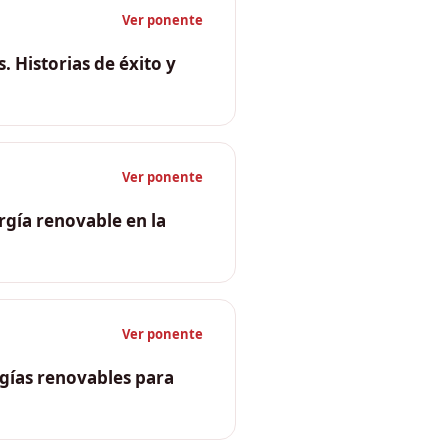
Ver ponente
. Historias de éxito y
te, ABSOLAR); Rudinei
ncia Ejecutiva, ABEEólica)
Ver ponente
rgía renovable en la
Ver ponente
rgías renovables para