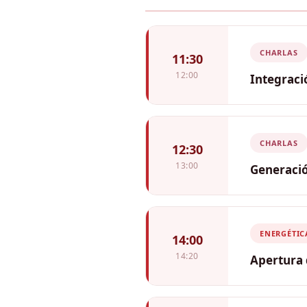
CHARLAS
11:30
12:00
Integraci
Antony Ot
Jefe de Ing
CHARLAS
12:30
13:00
Generació
Álvaro Fo
Sub-Regiona
ENERGÉTIC
14:00
14:20
Apertura 
Rafael To