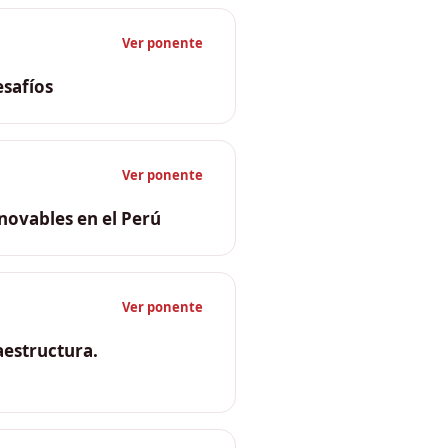
vo, CVC Energía; ex
ergy S.A.C.); Kenneth
Ver ponente
esafíos
Ver ponente
novables en el Perú
ara Desarrollo de Mercado,
ú, IGNIS); Cristian
Ver ponente
Pactual)
aestructura.
el Carpio (PROINVERSIÓN);