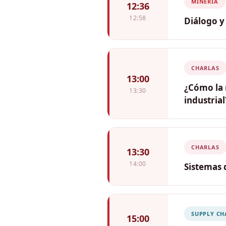
MINERÍA
12:36
12:58
Diálogo y
CHARLAS
13:00
¿Cómo la 
13:30
industrial
Ing. Robe
Ingeniero d
CHARLAS
13:30
14:00
Sistemas 
Emanuele
Zamtsu Co
SUPPLY CH
15:00