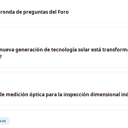
 ronda de preguntas del Foro
nueva generación de tecnología solar está transforma
?
rth Chávez Gallegos
e Proyectos · Fibra Andina Int Perú SAC
de medición óptica para la inspección dimensional ind
 Fornari
rp
AIN